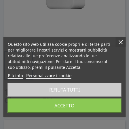
Questo sito web utilizza cookie propri e di terze parti
per migliorare i nostri servizi e mostrarti pubblicità
relativa alle tue preferenze analizzando le tue
abitudinidi navigazione. Per dare il tuo consenso al
suo utilizzo, premi il pulsante Accetta.
Piú info
Personalizzare i cookie
130W GaN USB-C 4-Port
RIFIUTA TUTTI
Charger - EU
ACCETTO